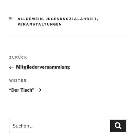
KATEGORIEN
ALLGEMEIN
,
JUGENDSOZIALARBEIT
,
VERANSTALTUNGEN
Beitragsnavigation
Vorheriger
ZURÜCK
Beitrag
Mitgliederversammlung
Nächster
WEITER
Beitrag
“Der Tisch”
Suchen
Suche
nach: