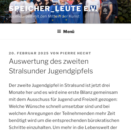
Zum
SPEICHER_LEUTE E.V.
Inhalt
Jugendarbeit mit den Mitteln der Kunst
springen
Menü
VERÖFFENTLICHT
20. FEBRUAR 2025
VON
PIERRE HECHT
AM
Auswertung des zweiten
Stralsunder Jugendgipfels
Der zweite Jugendgipfel in Stralsund ist jetzt drei
Monate her und es wird eine erste Bilanz gemeinsam
mit dem Ausschuss für Jugend und Freizeit gezogen:
Welche Wünsche schnell umsetzbar sind und bei
welchen Anregungen der Teilnehmenden mehr Zeit
benötigt wird um die entsprechenden bürokratischen
Schritte einzuhalten. Um mehr in die Lebenswelt der