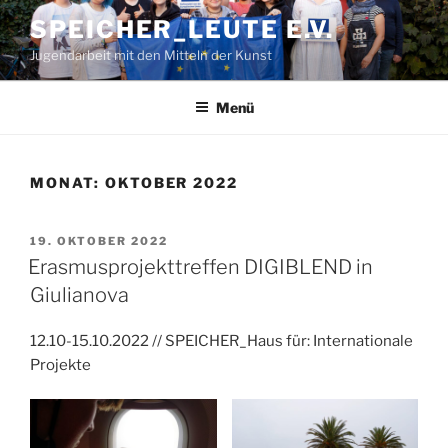
Zum
SPEICHER_LEUTE E.V.
Inhalt
Jugendarbeit mit den Mitteln der Kunst
springen
Menü
MONAT:
OKTOBER 2022
VERÖFFENTLICHT
19. OKTOBER 2022
AM
Erasmusprojekttreffen DIGIBLEND in
Giulianova
12.10-15.10.2022 // SPEICHER_Haus für: Internationale
Projekte