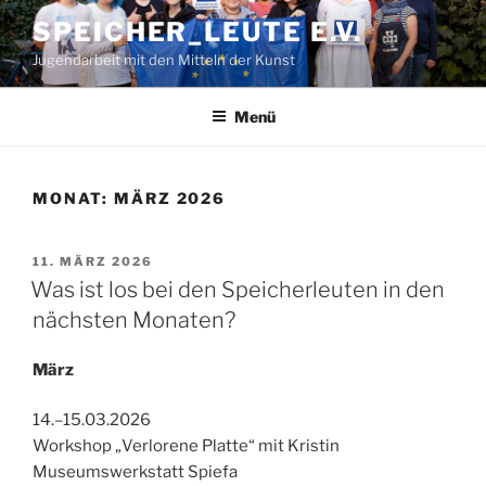
Zum
SPEICHER_LEUTE E.V.
Inhalt
Jugendarbeit mit den Mitteln der Kunst
springen
Menü
MONAT:
MÄRZ 2026
VERÖFFENTLICHT
11. MÄRZ 2026
AM
Was ist los bei den Speicherleuten in den
nächsten Monaten?
März
14.–15.03.2026
Workshop „Verlorene Platte“ mit Kristin
Museumswerkstatt Spiefa