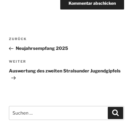
Beitragsnavigation
Vorheriger
ZURÜCK
Beitrag
Neujahrsempfang 2025
Nächster
WEITER
Beitrag
Auswertung des zweiten Stralsunder Jugendgipfels
Suchen
Suche
nach: