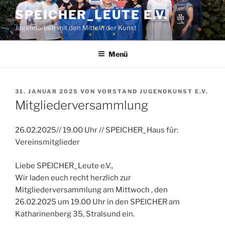
Zum
SPEICHER_LEUTE E.V.
Inhalt
Jugendarbeit mit den Mitteln der Kunst
springen
Menü
VERÖFFENTLICHT
31. JANUAR 2025
VON
VORSTAND JUGENDKUNST E.V.
AM
Mitgliederversammlung
26.02.2025// 19.00 Uhr // SPEICHER_Haus für:
Vereinsmitglieder
Liebe SPEICHER_Leute e.V.,
Wir laden euch recht herzlich zur
Mitgliederversammlung am Mittwoch , den
26.02.2025 um 19.00 Uhr in den SPEICHER am
Katharinenberg 35, Stralsund ein.