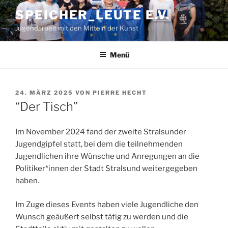
Zum
SPEICHER_LEUTE E.V.
Inhalt
Jugendarbeit mit den Mitteln der Kunst
springen
Menü
VERÖFFENTLICHT
24. MÄRZ 2025
VON
PIERRE HECHT
AM
“Der Tisch”
Im November 2024 fand der zweite Stralsunder
Jugendgipfel statt, bei dem die teilnehmenden
Jugendlichen ihre Wünsche und Anregungen an die
Politiker*innen der Stadt Stralsund weitergegeben
haben.
Im Zuge dieses Events haben viele Jugendliche den
Wunsch geäußert selbst tätig zu werden und die