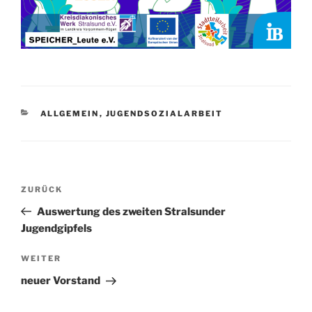
KATEGORIEN
ALLGEMEIN
,
JUGENDSOZIALARBEIT
Beitragsnavigation
Vorheriger
ZURÜCK
Beitrag
Auswertung des zweiten Stralsunder
Jugendgipfels
Nächster
WEITER
Beitrag
neuer Vorstand