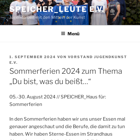
Zum
SPEICHER_LEUTE E.V.
Inhalt
Jugendarbeit mit den Mitteln der Kunst
springen
Menü
VERÖFFENTLICHT
1. SEPTEMBER 2024
VON
VORSTAND JUGENDKUNST
AM
E.V.
Sommerferien 2024 zum Thema
„Du bist, was du beißt…“
05.-30. August 2024 // SPEICHER_Haus für:
Sommerferien
In den Sommerferien haben wir uns unser Essen mal
genauer angeschaut und die Berufe, die damit zu tun
haben. Wir haben Sterne-Essen im Strandhaus