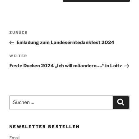
Beitragsnavigation
Vorheriger
ZURÜCK
Beitrag
Einladung zum Landeserntedankfest 2024
Nächster
WEITER
Beitrag
Feste Ducken 2024 „Ich will mäandern….“ in Loitz
Suchen
Suche
nach:
NEWSLETTER BESTELLEN
Email