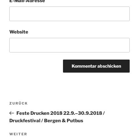
E-Mail-Adresse
Website
Beitragsnavigation
Vorheriger
ZURÜCK
Beitrag
Feste Drucken 2018 22.9.–30.9.2018 /
Druckfestival / Bergen & Putbus
Nächster
WEITER