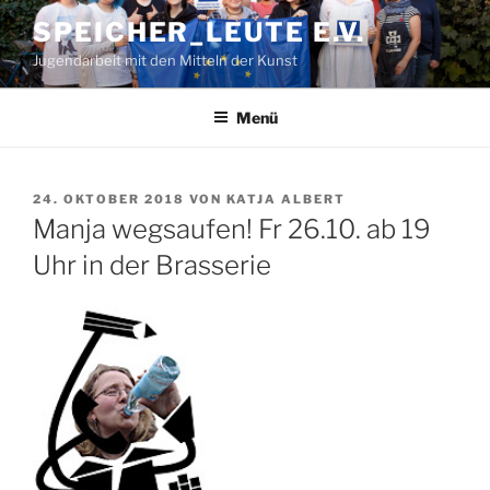
Zum
SPEICHER_LEUTE E.V.
Inhalt
Jugendarbeit mit den Mitteln der Kunst
springen
Menü
VERÖFFENTLICHT
24. OKTOBER 2018
VON
KATJA ALBERT
AM
Manja wegsaufen! Fr 26.10. ab 19
Uhr in der Brasserie