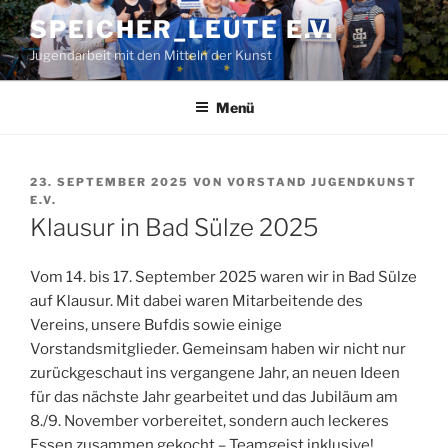
Zum
SPEICHER_LEUTE E.V.
Inhalt
Jugendarbeit mit den Mitteln der Kunst
springen
Menü
VERÖFFENTLICHT
23. SEPTEMBER 2025
VON
VORSTAND JUGENDKUNST
AM
E.V.
Klausur in Bad Sülze 2025
Vom 14. bis 17. September 2025 waren wir in Bad Sülze
auf Klausur. Mit dabei waren Mitarbeitende des
Vereins, unsere Bufdis sowie einige
Vorstandsmitglieder. Gemeinsam haben wir nicht nur
zurückgeschaut ins vergangene Jahr, an neuen Ideen
für das nächste Jahr gearbeitet und das Jubiläum am
8./9. November vorbereitet, sondern auch leckeres
Essen zusammen gekocht – Teamgeist inklusive!