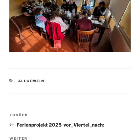
KATEGORIEN
ALLGEMEIN
Beitragsnavigation
Vorheriger
ZURÜCK
Beitrag
Ferienprojekt 2025 vor_Viertel_nach:
Nächster
WEITER