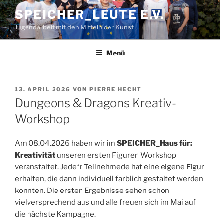
Zum
SPEICHER_LEUTE E.V.
Inhalt
Jugendarbeit mit den Mitteln der Kunst
springen
Menü
VERÖFFENTLICHT
13. APRIL 2026
VON
PIERRE HECHT
AM
Dungeons & Dragons Kreativ-
Workshop
Am 08.04.2026 haben wir im
SPEICHER_Haus für:
Kreativität
unseren ersten Figuren Workshop
veranstaltet. Jede*r Teilnehmede hat eine eigene Figur
erhalten, die dann individuell farblich gestaltet werden
konnten. Die ersten Ergebnisse sehen schon
vielversprechend aus und alle freuen sich im Mai auf
die nächste Kampagne.