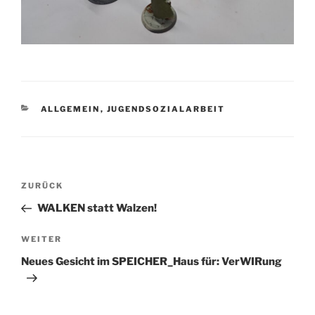
KATEGORIEN
ALLGEMEIN
,
JUGENDSOZIALARBEIT
Beitragsnavigation
Vorheriger
ZURÜCK
Beitrag
WALKEN statt Walzen!
Nächster
WEITER
Beitrag
Neues Gesicht im SPEICHER_Haus für: VerWIRung