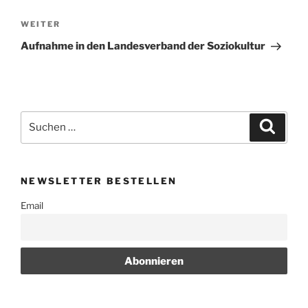
Nächster
WEITER
Beitrag
Aufnahme in den Landesverband der Soziokultur
Suchen
Suche
nach:
NEWSLETTER BESTELLEN
Email