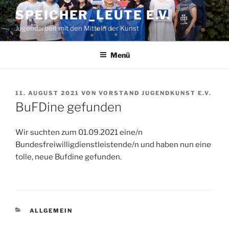
Zum
SPEICHER_LEUTE E.V.
Inhalt
Jugendarbeit mit den Mitteln der Kunst
springen
Menü
VERÖFFENTLICHT
11. AUGUST 2021
VON
VORSTAND JUGENDKUNST E.V.
AM
BuFDine gefunden
Wir suchten zum 01.09.2021 eine/n
Bundesfreiwilligdienstleistende/n und haben nun eine
tolle, neue Bufdine gefunden.
KATEGORIEN
ALLGEMEIN