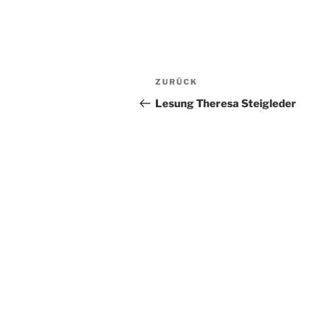
Beitragsnavigation
Vorheriger
ZURÜCK
Beitrag
Lesung Theresa Steigleder