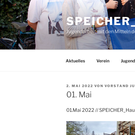
Zum
Inhalt
SPEICHER_
springen
Jugendarbeit mit den Mitteln d
Aktuelles
Verein
Jugend
VERÖFFENTLICHT
2. MAI 2022
VON
VORSTAND JU
AM
01. Mai
01.Mai 2022 // SPEICHER_Haus 