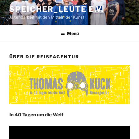
Zum
SPEICHER_LEUTE E.V.
Inhalt
Jugendarbeit mit den Mitteln der Kunst
springen
Menü
ÜBER DIE REISEAGENTUR
In 40 Tagen um die Welt