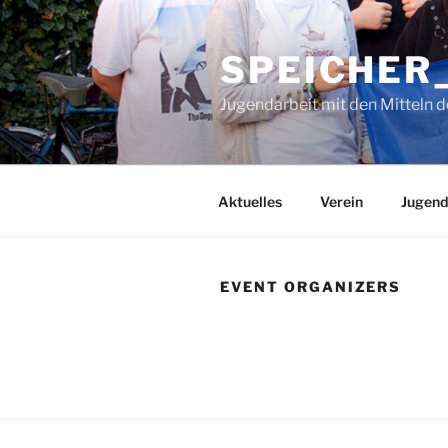
Zum
Inhalt
SPEICHER_
springen
Jugendarbeit mit den Mitteln d
Aktuelles
Verein
Jugend
EVENT ORGANIZERS